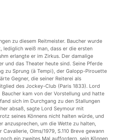
nungen zu diesem Reitmeister. Baucher wurde
, lediglich weiß man, dass er die ersten
Ruhm erlangte er im Zirkus. Der damalige
per und das Theater heute sind. Seine Pferde
g zu Sprung (à Tempi), der Galopp-Pirouette
rte Gegner, die seiner Reiterei als
tglied des Jockey-Club (Paris 1833). Lord
s, Baucher kam von der Vorstellung und hatte
befand sich im Durchgang zu den Stallungen
ucher absaß, sagte Lord Seymour mit
trotz seines Könnens nicht halten würde, und
ter anzusprechen, um die Wette zu halten,
der Cavallerie, Olms/1979, S.110 Breve gewann
 noch ein zweites Mal auffordern, sein Können