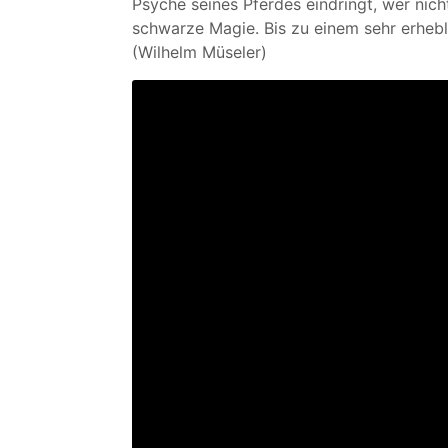
Psyche seines Pferdes eindringt, wer nic
schwarze Magie. Bis zu einem sehr erhebl
(Wilhelm Müseler)