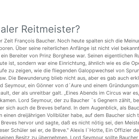
ialer Reitmeister?
ner Zeit François Baucher. Noch heute spalten sich die Mei
oren. Über seine reiterlichen Anfänge ist nicht viel bekannt
r ein Bereiter von Prinz Borghese war. Seinen eigentlichen 
ute ist, sondern war eine Einrichtung, ähnlich wie es die O
fe zu zeigen, wie die fliegenden Galoppwechsel von Sprun
w. Die Bewunderung blieb nicht aus, aber es gab auch erklä
ord Seymour, ein Gönner von d´Aure und einem Gründungsmi
ult, der als unreitbar galt. „Eines Abends im Circus war e
 zukamen. Lord Seymour, der zu Baucher `s Gegnern zählt, 
der sich auch de Breves befand. In dem Augenblick, als Ba
n einen dreijährigen Vollblüter habe, auf dem Baucher sich 
de Breves hervor und sagte, daß es nicht nötig sei, den Meis
er Schüler sei er, de Breve." Alexis I`Hotte, Ein Offizier 
 seinen Besitz zu übernehmen. Lord Seymour sollte Baucher